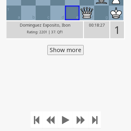
1
a
b
c
d
e
f
g
h
Dominguez Exposito, Ibon
00:18:27
1
Rating: 2201 | 37. Qf1
Show more