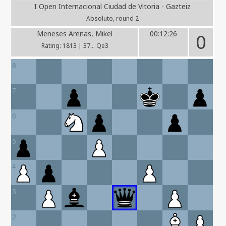
I Open Internacional Ciudad de Vitoria - Gazteiz
Absoluto, round 2
Meneses Arenas, Mikel
00:12:26
0
Rating: 1813 | 37... Qe3
8
7
6
5
4
3
2