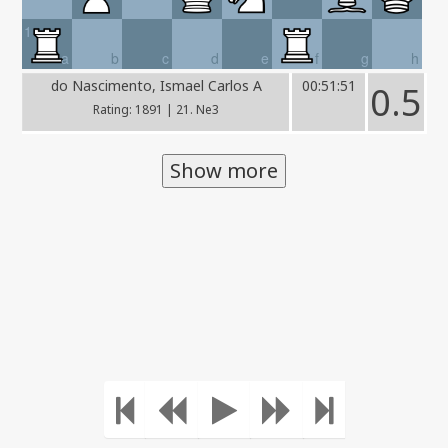
1
a
b
c
d
e
f
g
h
do Nascimento, Ismael Carlos A
00:51:51
0.5
Rating: 1891 | 21. Ne3
Show more