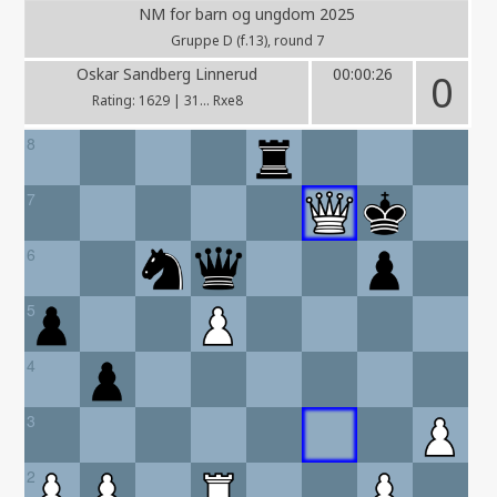
NM for barn og ungdom 2025
Gruppe D (f.13), round 7
Oskar Sandberg Linnerud
00:00:26
0
Rating: 1629 | 31... Rxe8
8
7
6
5
4
3
2