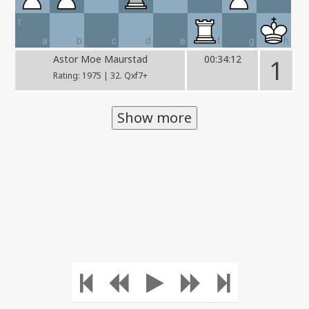
1
a
b
c
d
e
f
g
h
Astor Moe Maurstad
00:34:12
1
Rating: 1975 | 32. Qxf7+
Show more