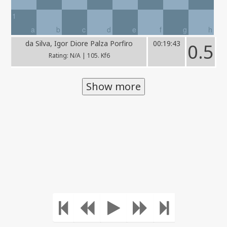
1
a
b
c
d
e
f
g
h
da Silva, Igor Diore Palza Porfiro
00:19:43
0.5
Rating: N/A | 105. Kf6
Show more