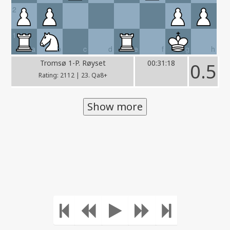
2
1
a
b
c
d
e
f
g
h
Tromsø 1-P. Røyset
00:31:18
0.5
Rating: 2112 | 23. Qa8+
Show more