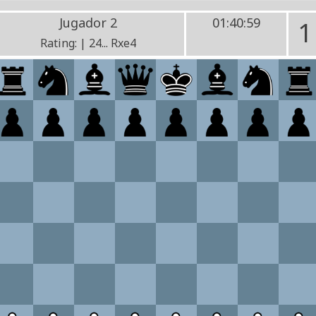
Jugador 2
01:40:59
1
Rating: | 24... Rxe4