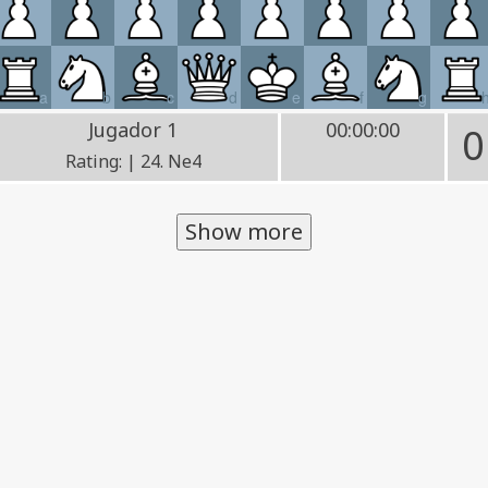
a
b
c
d
e
f
g
Jugador 1
00:00:00
0
Rating: | 24. Ne4
Show more